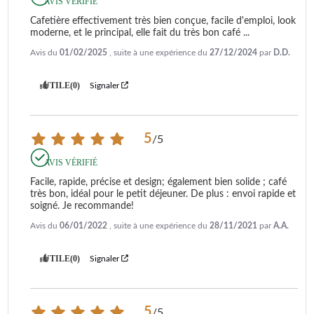
AVIS VÉRIFIÉ
Cafetière effectivement très bien conçue, facile d'emploi, look 
moderne, et le principal, elle fait du très bon café ...
Avis du
01/02/2025
, suite à une expérience du
27/12/2024
par
D.D.
UTILE
(0)
Signaler
5
/
5
AVIS VÉRIFIÉ
Facile, rapide, précise et design; également bien solide ; café 
très bon, idéal pour le petit déjeuner. De plus : envoi rapide et 
soigné. Je recommande!
Avis du
06/01/2022
, suite à une expérience du
28/11/2021
par
A.A.
UTILE
(0)
Signaler
5
/
5