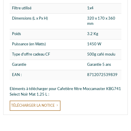
Filtre utilisé
1x4
Dimensions (L x Px H)
320 x 170 x 360
mm
Poids
3.2 Kg
Puissance (en Watts)
1450 W
Type d'offre cadeau CF
500g café moulu
Garantie
Garantie 5 ans
EAN :
8712072539839
Eléments à télécharger pour Cafetière filtre Moccamaster KBG741
Select Noir Mat 1.25 L :
TÉLÉCHARGER LA NOTICE