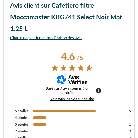
Avis client sur Cafetière filtre
Moccamaster KBG741 Select Noir Mat
1.25 L
Charte de gestion et modération des avis
4.6
/
5
Basé sur
7
avis soumis à un
contrôle
Voir tous les avis sur ce site
5
étoiles
5
4
étoiles
1
3
étoiles
1
2
étoiles
0
1
étoile
0