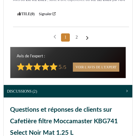
UTILE
(0)
Signaler
1
2
Avis de l'expert :
5
/5
VOIR L'AVIS DE L'EXPERT
DISCUSSIONS (2)
Questions et réponses de clients sur
Cafetière filtre Moccamaster KBG741
Select Noir Mat 1.25 L