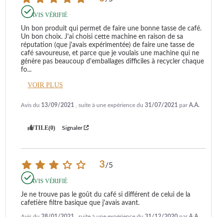
AVIS VÉRIFIÉ
Un bon produit qui permet de faire une bonne tasse de café. 
Un bon choix. J'ai choisi cette machine en raison de sa 
réputation (que j'avais expérimentée) de faire une tasse de 
café savoureuse, et parce que je voulais une machine qui ne 
génère pas beaucoup d'emballages difficiles à recycler chaque 
fo
...
VOIR PLUS
Avis du
13/09/2021
, suite à une expérience du
31/07/2021
par
A.A.
UTILE
(0)
Signaler
3
/
5
AVIS VÉRIFIÉ
Je ne trouve pas le goût du café si différent de celui de la 
cafetière filtre basique que j'avais avant.
Avis du
28/01/2021
, suite à une expérience du
31/12/2020
par
A.A.