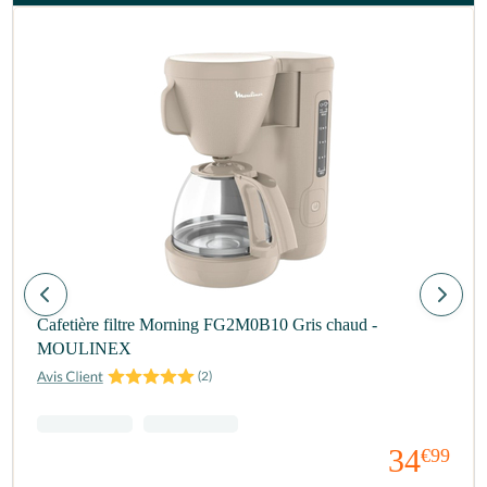
Cafetière filtre Morning FG2M0B10 Gris chaud -
MOULINEX
(
2
)
34
€99